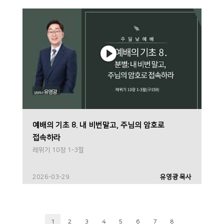
예배의 기초 8. 내 비번말고, 주님의 암호로
접속하라
레위기 10장 1-3절
2026-03-29
유영광 목사
1
2
3
4
5
6
7
8