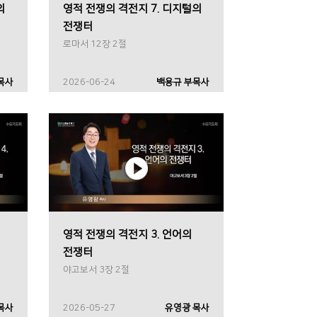
의
영적 전쟁의 격전지 7. 디지털의
전쟁터
로마서 12장 2절
목사
2026-06-24
백용규 부목사
영적 전쟁의 격전지 3. 언어의
전쟁터
야고보서 3장 2절
목사
2026-05-27
유영광 목사