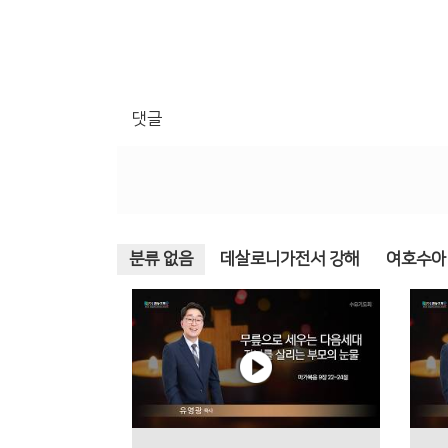
댓글
분류 없음
데살로니가전서 강해
여호수아