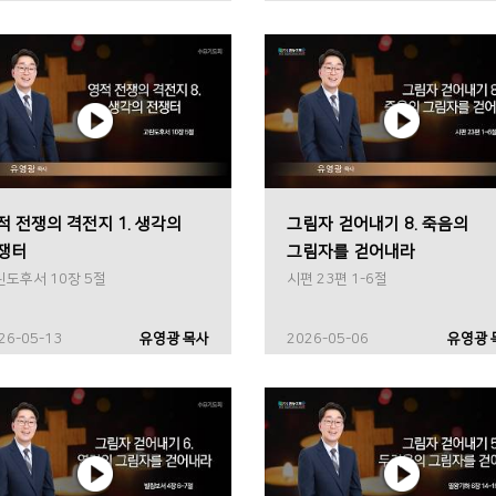
적 전쟁의 격전지 1. 생각의
그림자 걷어내기 8. 죽음의
쟁터
그림자를 걷어내라
린도후서 10장 5절
시편 23편 1-6절
26-05-13
유영광 목사
2026-05-06
유영광 