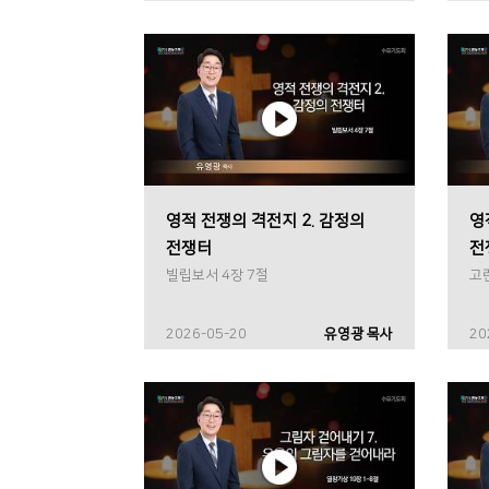
영적 전쟁의 격전지 2. 감정의
영
전쟁터
전
빌립보서 4장 7절
고
2026-05-20
유영광 목사
20