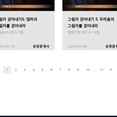
림자 걷어내기6. 염려의
그림자 걷어내기 5. 두려움의
림자를 걷어내라
그림자를 걷어내라
보서 4장 6-7절
열왕기하 6장 14-19절
26-04-15
유영광 목사
2026-04-08
유영광 
...
1
2
3
4
5
6
7
8
9
10
11