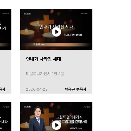
인내가 사라진 세대
데살로니가전서 1장 3절
목사
2026-04-29
백용규 부목사