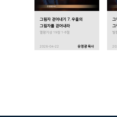
그림자 걷어내기 7. 우울의
그
그림자를 걷어내라
그
열왕기상 19장 1-8절
빌립
2026-04-22
유영광 목사
20