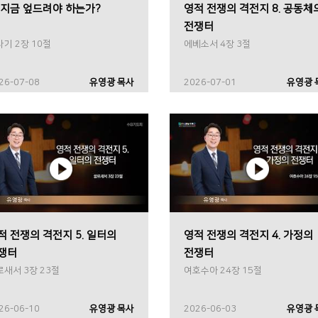
 지금 엎드려야 하는가?
영적 전쟁의 격전지 8. 공동체
전쟁터
기 2장 10절
에베소서 4장 3절
26-07-08
유영광 목사
2026-07-01
유영광 
적 전쟁의 격전지 5. 일터의
영적 전쟁의 격전지 4. 가정의
쟁터
전쟁터
로새서 3장 23절
여호수아 24장 15절
26-06-10
유영광 목사
2026-06-03
유영광 