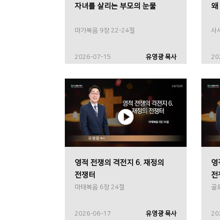
자녀를 살리는 부모의 눈물
왜
마가복음 9장 22-24절
사사
2026-07-15
유영광 목사
20
영적 전쟁의 격전지 6. 재정의
영
전쟁터
전
마태복음 6장 24절
골
2026-06-17
유영광 목사
20