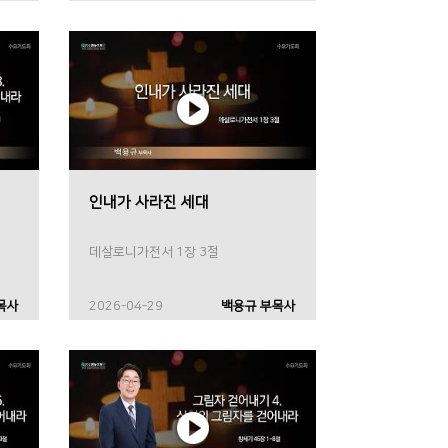
인내가 사라진 세대
데살로니가전서 1장 3절
목사
2026-04-29
백용규 부목사