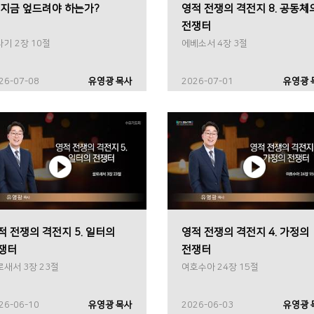
 지금 엎드려야 하는가?
영적 전쟁의 격전지 8. 공동체
전쟁터
기 2장 10절
에베소서 4장 3절
26-07-08
유영광 목사
2026-07-01
유영광 
적 전쟁의 격전지 5. 일터의
영적 전쟁의 격전지 4. 가정의
쟁터
전쟁터
로새서 3장 23절
여호수아 24장 15절
26-06-10
유영광 목사
2026-06-03
유영광 