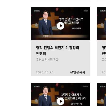
영적 전쟁의 격전지 2. 감정의
영
전쟁터
전
빌립보서 4장 7절
고
2026-05-20
유영광 목사
20