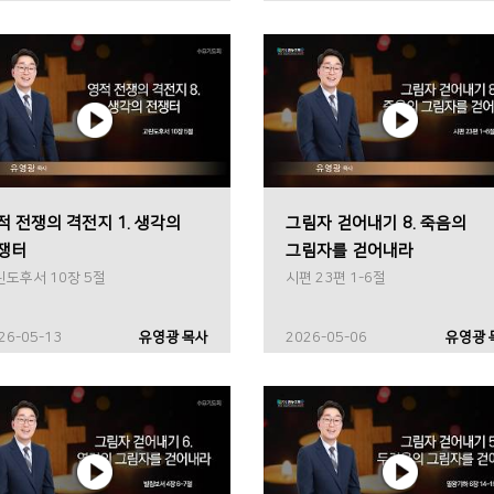
적 전쟁의 격전지 1. 생각의
그림자 걷어내기 8. 죽음의
쟁터
그림자를 걷어내라
린도후서 10장 5절
시편 23편 1-6절
26-05-13
유영광 목사
2026-05-06
유영광 