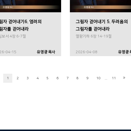
림자 걷어내기6. 염려의
그림자 걷어내기 5. 두려움의
림자를 걷어내라
그림자를 걷어내라
보서 4장 6-7절
열왕기하 6장 14-19절
26-04-15
유영광 목사
2026-04-08
유영광 
...
1
2
3
4
5
6
7
8
9
10
11