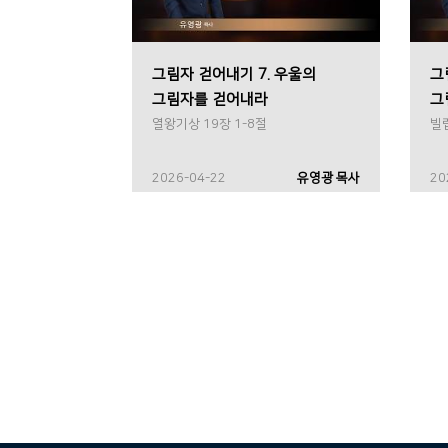
그림자 걷어내기 7. 우울의
그
그림자를 걷어내라
그
열왕기상 19장 1-8절
빌립
2026-04-22
유영광 목사
20