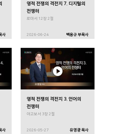
의
영적 전쟁의 격전지 7. 디지털의
전쟁터
로마서 12장 2절
목사
2026-06-24
백용규 부목사
영적 전쟁의 격전지 3. 언어의
전쟁터
야고보서 3장 2절
목사
2026-05-27
유영광 목사