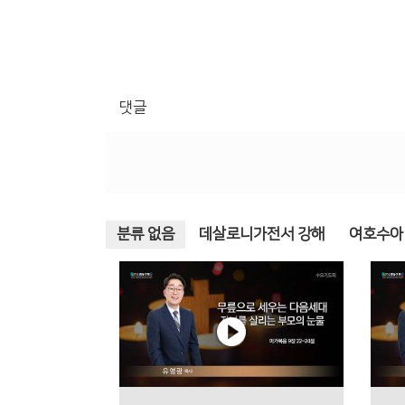
댓글
분류 없음
데살로니가전서 강해
여호수아