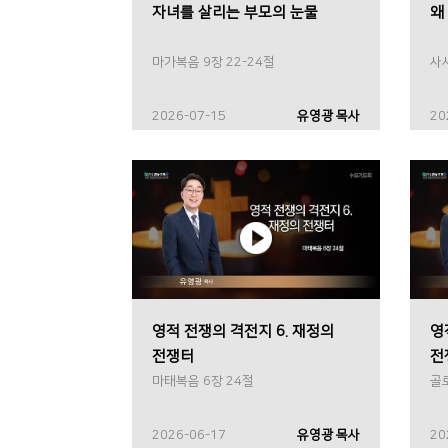
자녀를 살리는 부모의 눈물
왜
마가복음 9장 22-24절
사사
2026-07-15
유영광 목사
20
영적 전쟁의 격전지 6. 재정의
영
전쟁터
전
마태복음 6장 24절
골
2026-06-17
유영광 목사
20