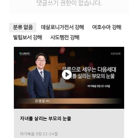
댓글쓰기 권한이 없습니다.
분류 없음
데살로니가전서 강해
여호수아 강해
빌립보서 강해
사도행전 강해
자녀를 살리는 부모의 눈물
마가복음 9장 22-24절