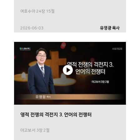
여호수아 24장 15절
2026-06-03
유영광 목사
영적 전쟁의 격전지 3. 언어의 전쟁터
야고보서 3장 2절