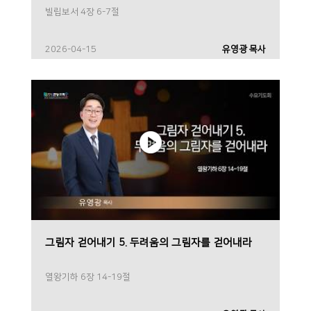
빌립보서 4장 6-7절
2026-04-15
유영광 목사
그림자 걷어내기 5. 두려움의 그림자를 걷어내라
열왕기하 6장 14-19절