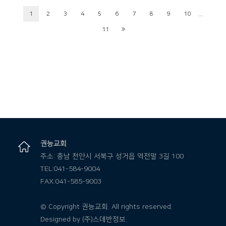
...
1
2
3
4
5
6
7
8
9
10
11
권능교회
주소: 충남 천안시 서북구 성거읍 역전말 3길 100
TEL:041-584-9004
FAX:041-585-9003
© Copyright 권능교회. All rights reserved.
Designed by
(주)스데반정보.